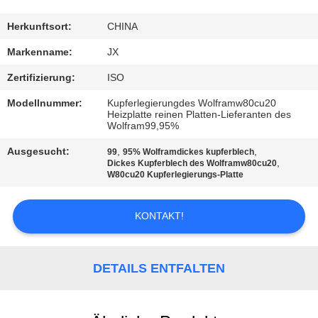
SIE
MIT
Herkunftsort:
CHINA
UNS
Markenname:
JX
IN
Zertifizierung:
ISO
VERBINDUNG
Modellnummer:
Kupferlegierungdes Wolframw80cu20
Heizplatte reinen Platten-Lieferanten des
Wolfram99,95%
NACHRICHTEN
Ausgesucht:
,
,
99
95% Wolframdickes kupferblech
,
Dickes Kupferblech des Wolframw80cu20
W80cu20 Kupferlegierungs-Platte
FÄLLE
KONTAKT!
FORDERN
SIE
DETAILS ENTFALTEN
EIN
ZITAT