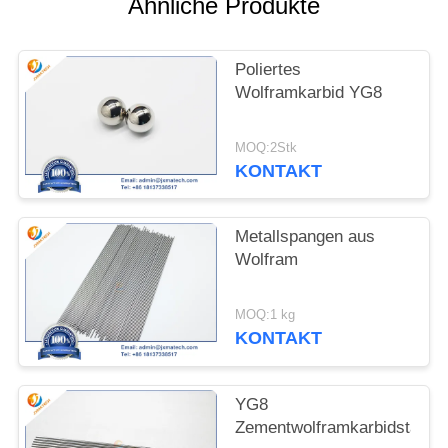
Ähnliche Produkte
SITEMAP
Poliertes
Wolframkarbid YG8
PRIVACY
POLICY
MOQ:2Stk
KONTAKT
Metallspangen aus
Wolfram
MOQ:1 kg
KONTAKT
YG8
Zementwolframkarbidstange