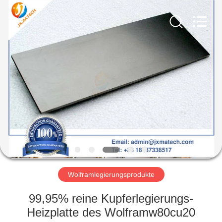
LTD.
All
Rights
Reserved.
Developed
by
ECER
HAUS
PRODUKTE
ÜBER
UNS
FABRIK-
AUSFLUG
Wolframlegierungsprodukte
99,95% reine Kupferlegierungs-
TRETEN
Heizplatte des Wolframw80cu20