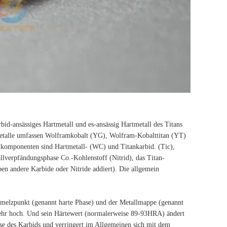
d-ansässiges Hartmetall und es-ansässig Hartmetall des Titans
tmetalle umfassen Wolframkobalt (YG), Wolfram-Kobalttitan (YT)
ptkomponenten sind Hartmetall- (WC) und Titankarbid. (Tic),
llverpfändungsphase Co.-Kohlenstoff (Nitrid), das Titan-
ben andere Karbide oder Nitride addiert). Die allgemein
melzpunkt (genannt harte Phase) und der Metallmappe (genannt
sehr hoch. Und sein Härtewert (normalerweise 89-93HRA) ändert
ase des Karbids und verringert im Allgemeinen sich mit dem