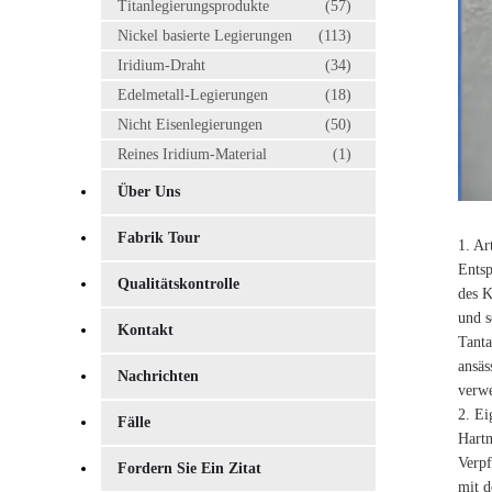
Titanlegierungsprodukte
(57)
Nickel basierte Legierungen
(113)
Iridium-Draht
(34)
Edelmetall-Legierungen
(18)
Nicht Eisenlegierungen
(50)
Reines Iridium-Material
(1)
Über Uns
Fabrik Tour
1. Ar
Entsp
Qualitätskontrolle
des K
und s
Kontakt
Tanta
ansäs
Nachrichten
verw
2. Ei
Fälle
Hartm
Verpf
Fordern Sie Ein Zitat
mit d