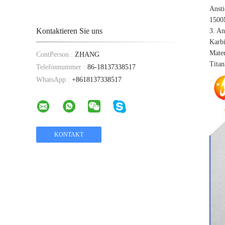
Ansti
1500M
Kontaktieren Sie uns
3. A
Karbi
Mater
ContPerson :
ZHANG
Titan
Telefonnummer :
86-18137338517
WhatsApp :
+8618137338517