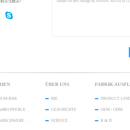
8137338517
RIEN
ÜBER UNS
FABRIK-AUSF
IUM-BAR
BIE
PRODUCT LIN
WOLFRAMKUPFERLEGIERUNG
GESCHICHTE
OEM / ODM
WOLFRAMSCHWERE LEGIERUNG
SERVICE
R & D