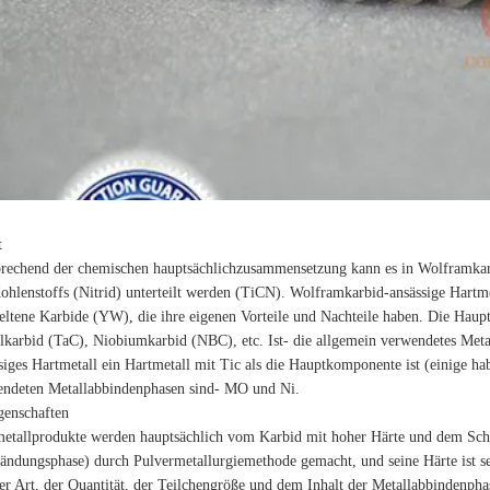
t
rechend der chemischen hauptsächlichzusammensetzung kann es in Wolframkarbi
ohlenstoffs (Nitrid) unterteilt werden (TiCN). Wolframkarbid-ansässige Har
eltene Karbide (YW), die ihre eigenen Vorteile und Nachteile haben. Die Hau
lkarbid (TaC), Niobiumkarbid (NBC), etc. Ist- die allgemein verwendetes Meta
siges Hartmetall ein Hartmetall mit Tic als die Hauptkomponente ist (einige ha
endeten Metallabbindenphasen sind- MO und Ni.
genschaften
etallprodukte werden hauptsächlich vom Karbid mit hoher Härte und dem Sch
ändungsphase) durch Pulvermetallurgiemethode gemacht, und seine Härte ist 
er Art, der Quantität, der Teilchengröße und dem Inhalt der Metallabbindenph