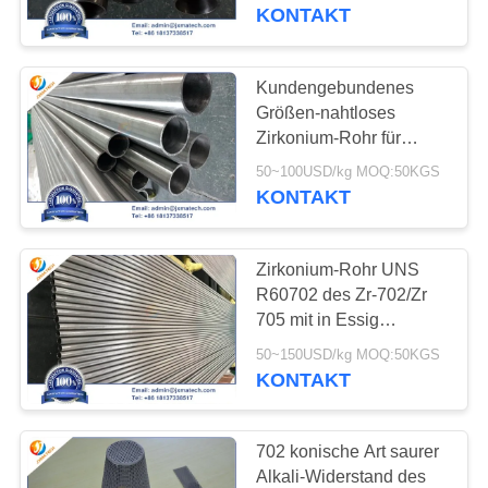
SIE
KONTAKT
MIT
UNS
Kundengebundenes
197
IN
Größen-nahtloses
Wolframschwere
Zirkonium-Rohr für
VERBINDUNG
Flugzeuge/Aerospace/Chemik
Legierung
50~100USD/kg MOQ:50KGS
KONTAKT
NACHRICHTEN
Zirkonium-Rohr UNS
FÄLLE
R60702 des Zr-702/Zr
705 mit in Essig
78
eingelegtem/polierter
FORDERN
50~150USD/kg MOQ:50KGS
Oberfläche
KONTAKT
SIE
Spritzenziele
EIN
702 konische Art saurer
ZITAT
Alkali-Widerstand des