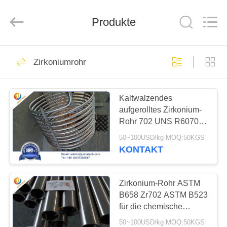
CO
LTD.
All
Produkte
Rights
Reserved.
Developed
by
ECER
HAUS
60
Zirkoniumrohr
Zirkonium-bar
PRODUKTE
Kaltwalzendes
aufgerolltes Zirkonium-
ÜBER
Rohr 702 UNS R60702
UNS
für Wärmetauscher
50~100USD/kg MOQ:50KGS
KONTAKT
76
FABRIK-
AUSFLUG
Zirkonium-Rohr ASTM
Wolframkupferlegierung
B658 Zr702 ASTM B523
für die chemische
TRETEN
Verarbeitung
50~100USD/kg MOQ:50KGS