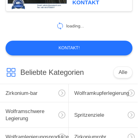
KONTAKT
18
loading...
Flansch und Fitting
KONTAKT!
Beliebte Kategorien
Alle
103
Molybdän-Produkte
Zirkonium-bar
Wolframkupferlegierung
Wolframschwere
Spritzenziele
Legierung
Wolframlegierungsprodukte
Zirkoniumrohr