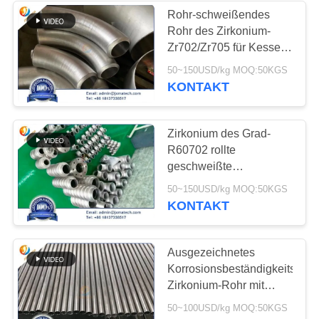
Rohr-schweißendes
Rohr des Zirkonium-
42
Zr702/Zr705 für Kessel-
Druckbehälter-
50~150USD/kg MOQ:50KGS
Zirkonium-Platte
Ausrüstung
KONTAKT
Zirkonium des Grad-
R60702 rollte
geschweißte
Zustimmung des Rohr-
9
50~150USD/kg MOQ:50KGS
R60704 R60705
KONTAKT
ISO9001
Wolframrheniumlegieru
Ausgezeichnetes
Korrosionsbeständigkeits-
Zirkonium-Rohr mit
Wirbelstrom und
50~100USD/kg MOQ:50KGS
Ultraschallprüfung