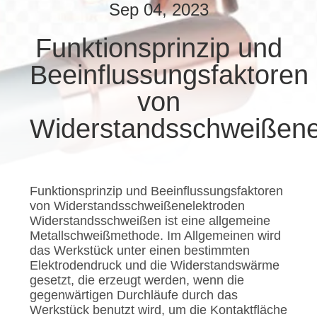
SIE
Sep 04, 2023
MIT
Funktionsprinzip und
UNS
Beeinflussungsfaktoren
IN
von
VERBINDUNG
Widerstandsschweißene
NACHRICHTEN
FÄLLE
Funktionsprinzip und Beeinflussungsfaktoren
von Widerstandsschweißenelektroden
Widerstandsschweißen ist eine allgemeine
FORDERN
Metallschweißmethode. Im Allgemeinen wird
das Werkstück unter einen bestimmten
SIE
Elektrodendruck und die Widerstandswärme
EIN
gesetzt, die erzeugt werden, wenn die
gegenwärtigen Durchläufe durch das
ZITAT
Werkstück benutzt wird, um die Kontaktfläche