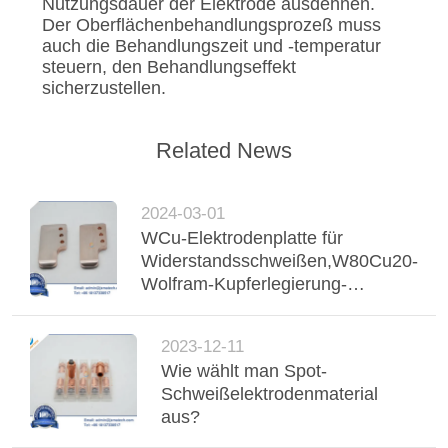
Nutzungsdauer der Elektrode ausdehnen.
Der Oberflächenbehandlungsprozeß muss
auch die Behandlungszeit und -temperatur
steuern, den Behandlungseffekt
sicherzustellen.
Related News
2024-03-01
WCu-Elektrodenplatte für
Widerstandsschweißen,W80Cu20-
Wolfram-Kupferlegierung-
Elektroden-Schweißplatte,WCu-
Wolfram-Kupfer-Elektrodenplatten
2023-12-11
für Widerstandsschweißen in
Wie wählt man Spot-
südostasiatische Länder
Schweißelektrodenmaterial
aus?