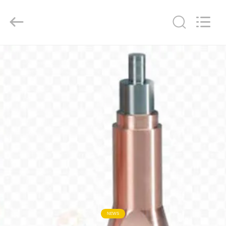
LTD.
All
Rights
Reserved.
Developed
by
ECER
HAUS
PRODUKTE
ÜBER
UNS
FABRIK-
AUSFLUG
TRETEN
NEWS