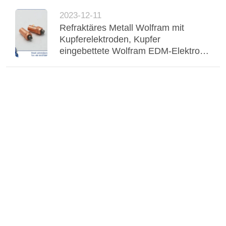
2023-12-11
Refraktäres Metall Wolfram mit
Kupferelektroden, Kupfer
eingebettete Wolfram EDM-Elektrode
für
Hochtemperaturschweißen,W75Cu25
Wolfram eingebettete
Kupferschweißelektrode nach
Amerika