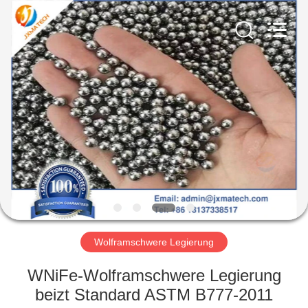
LTD.
All
Rights
Reserved.
Developed
by
ECER
HAUS
PRODUKTE
ÜBER
UNS
FABRIK-
AUSFLUG
Wolframschwere Legierung
WNiFe-Wolframschwere Legierung
TRETEN
beizt Standard ASTM B777-2011