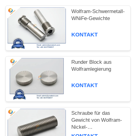
SITEMAP
Wolfram-Schwermetall-
WNiFe-Gewichte
PRIVACY
KONTAKT
POLICY
Runder Block aus
Wolframlegierung
KONTAKT
Schraube für das
Gewicht von Wolfram-
Nickel-
Eisenlegierungen