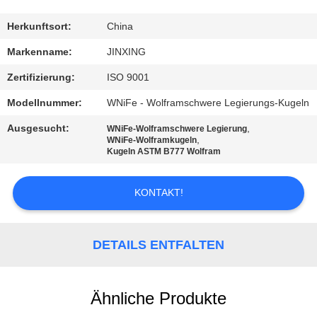
SIE
MIT
Herkunftsort:
China
UNS
Markenname:
JINXING
IN
Zertifizierung:
ISO 9001
VERBINDUNG
Modellnummer:
WNiFe - Wolframschwere Legierungs-Kugeln
Ausgesucht:
,
WNiFe-Wolframschwere Legierung
NACHRICHTEN
,
WNiFe-Wolframkugeln
Kugeln ASTM B777 Wolfram
FÄLLE
KONTAKT!
FORDERN
DETAILS ENTFALTEN
SIE
EIN
Ähnliche Produkte
ZITAT