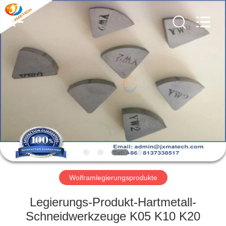
LTD.
All
Rights
Reserved.
Developed
by
ECER
HAUS
PRODUKTE
ÜBER
UNS
FABRIK-
AUSFLUG
Wolframlegierungsprodukte
Legierungs-Produkt-Hartmetall-
TRETEN
Schneidwerkzeuge K05 K10 K20