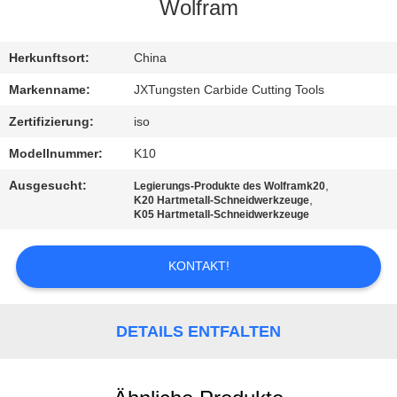
SIE
Wolfram
MIT
Herkunftsort:
China
UNS
IN
Markenname:
JXTungsten Carbide Cutting Tools
VERBINDUNG
Zertifizierung:
iso
Modellnummer:
K10
NACHRICHTEN
Ausgesucht:
,
Legierungs-Produkte des Wolframk20
,
K20 Hartmetall-Schneidwerkzeuge
K05 Hartmetall-Schneidwerkzeuge
FÄLLE
KONTAKT!
FORDERN
SIE
DETAILS ENTFALTEN
EIN
ZITAT