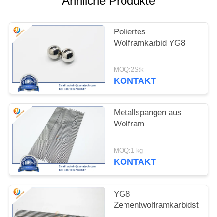
Ähnliche Produkte
SITEMAP
Poliertes
Wolframkarbid YG8
PRIVACY
POLICY
MOQ:2Stk
KONTAKT
Metallspangen aus
Wolfram
MOQ:1 kg
KONTAKT
YG8
Zementwolframkarbidstange