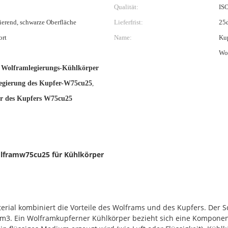
Qualität:
IS
lierend, schwarze Oberfläche
Lieferfrist:
25
ort
Name:
Kup
Wo
 Wolframlegierungs-Kühlkörper
egierung des Kupfer-W75cu25
,
r des Kupfers W75cu25
olframw75cu25 für Kühlkörper
rial kombiniert die Vorteile des Wolframs und des Kupfers. Der S
cm3. Ein Wolframkupferner Kühlkörper bezieht sich eine Komponen