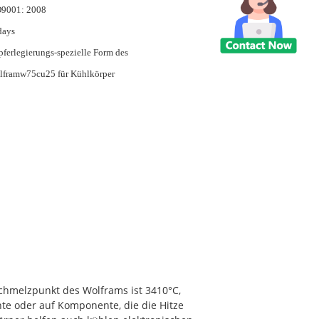
O9001: 2008
days
ferlegierungs-spezielle Form des
lframw75cu25 für Kühlkörper
chmelzpunkt des Wolframs ist 3410°C,
te oder auf Komponente, die die Hitze