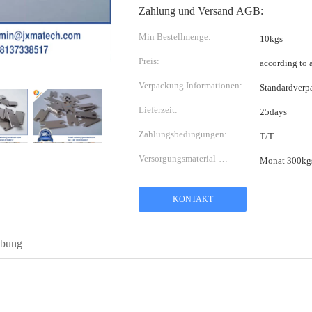
Zahlung und Versand AGB:
Min Bestellmenge:
10kgs
Preis:
according to 
Verpackung Informationen:
Standardverp
Lieferzeit:
25days
Zahlungsbedingungen:
T/T
Versorgungsmaterial-
Monat 300kg
Fähigkeit:
KONTAKT
ibung