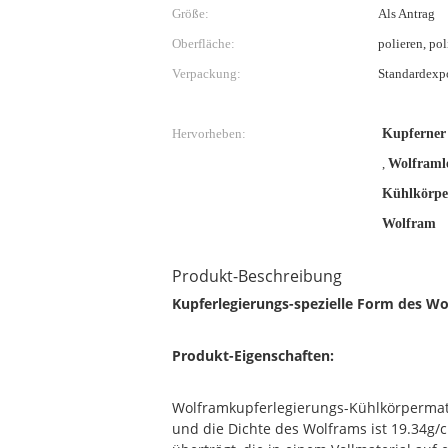
Größe:
Als Antrag
Oberfläche:
polieren, po
Verpackung:
Standardexp
Hervorheben:
Kupferner
,
Wolframl
Kühlkörpe
Wolfram
Produkt-Beschreibung
Kupferlegierungs-spezielle Form des W
Produkt-Eigenschaften:
Wolframkupferlegierungs-Kühlkörpermate
und die Dichte des Wolframs ist 19.34g/