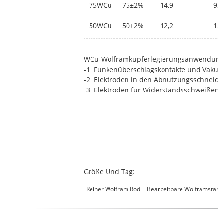
75WCu
75±2%
14,9
9
50WCu
50±2%
12,2
1
WCu-Wolframkupferlegierungsanwendu
-1. Funkenüberschlagskontakte und Vak
-2. Elektroden in den Abnutzungsschnei
-3. Elektroden für Widerstandsschweißen
Größe Und Tag:
Reiner Wolfram Rod
Bearbeitbare Wolframsta