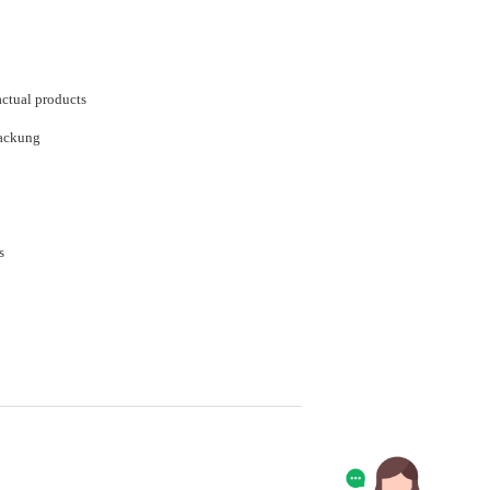
actual products
ackung
s