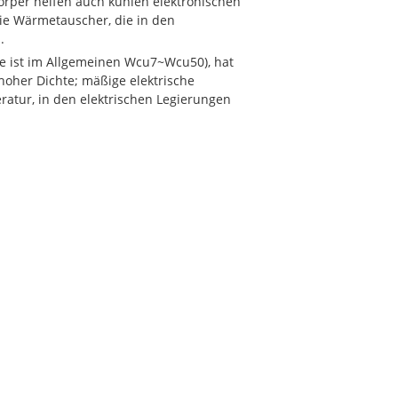
lkörper helfen auch kühlen elektronischen
die Wärmetauscher, die in den
.
e ist im Allgemeinen Wcu7~Wcu50), hat
hoher Dichte; mäßige elektrische
eratur, in den elektrischen Legierungen