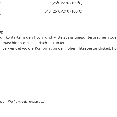
,0
230 (25℃)/220 (100℃)
340 (25℃)/310 (100℃)
2,5
ng
uumkontakte in den Hoch- und Mittelspannungsunterbrechern ode
demaschinen des elektrischen Funkens;
; verwendet wo die Kombination der hohen Hitzebeständigkeit, hoc
nge
Wolframlegierungsplatte