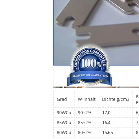
K
Grad
W-Inhalt
Dichte g/cm3
E
90WCu
90±2%
17,0
6
85WCu
85±2%
16,4
7
80WCu
80±2%
15,65
8