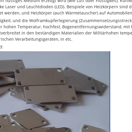
ein flüssiges Medium erzeugt wird (wie Luft oder Flüssigkeit). Küh
ke Laser und Leuchtdioden (LED). Beispiele von Heizkörpern sind 
t werden, und Heizkörper (auch Wärmetauscher) auf Automobilen
igkeit, und die Wolframkupferlegierung (Zusammensetzungsstreck
der hohen Temperatur, hochfest, Bogenentfernungswiderstand, mit 
itverbreitet in den beständigen Materialien der Militärhohen temp
ischen Verarbeitungsgeräten, in etc.
d: