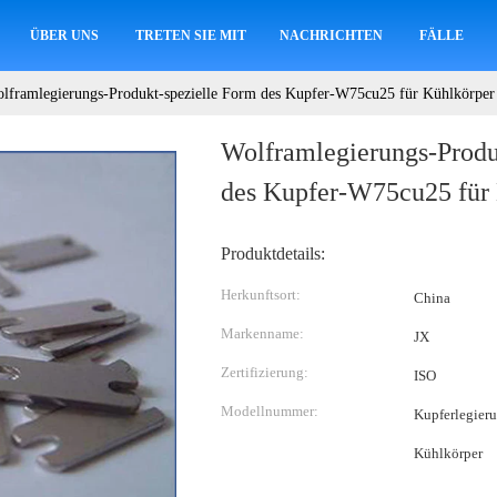
ÜBER UNS
TRETEN SIE MIT UNS IN VERBINDUNG
NACHRICHTEN
FÄLLE
lframlegierungs-Produkt-spezielle Form des Kupfer-W75cu25 für Kühlkörper
Wolframlegierungs-Produ
des Kupfer-W75cu25 für
Produktdetails:
Herkunftsort:
China
Markenname:
JX
Zertifizierung:
ISO
Modellnummer:
Kupferlegier
Kühlkörper