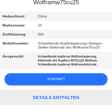
SIE
Wolframw75cu25
MIT
Herkunftsort:
China
UNS
IN
Markenname:
JX
VERBINDUNG
Zertifizierung:
ISO
Modellnummer:
Schweißende Kupferlegierungs-Stangen-
Stellen-Elektrode des Wolframw75cu25
NACHRICHTEN
Ausgesucht:
,
Schweißende kupferne Wolframlegierung
,
Elektrode des Kupfers W75Cu25 Wolfram
FÄLLE
Schweißende kupferne Wolframelektrode
KONTAKT!
FORDERN
SIE
EIN
DETAILS ENTFALTEN
ZITAT