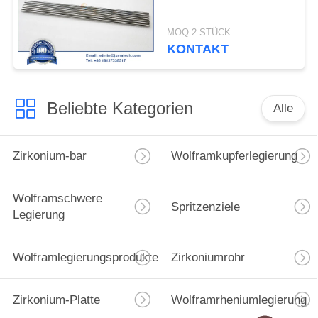
MOQ:2 STÜCK
KONTAKT
Beliebte Kategorien
Alle
Zirkonium-bar
Wolframkupferlegierung
Wolframschwere
Spritzenziele
Legierung
Wolframlegierungsprodukte
Zirkoniumrohr
Zirkonium-Platte
Wolframrheniumlegierung