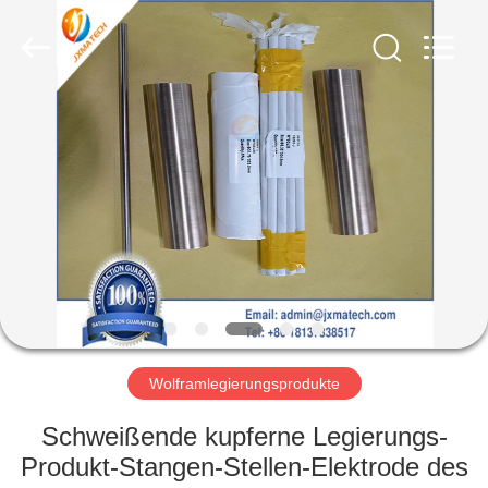
LTD.
All
Rights
Reserved.
Developed
by
ECER
HAUS
PRODUKTE
ÜBER
UNS
FABRIK-
AUSFLUG
Wolframlegierungsprodukte
Schweißende kupferne Legierungs-
TRETEN
Produkt-Stangen-Stellen-Elektrode des