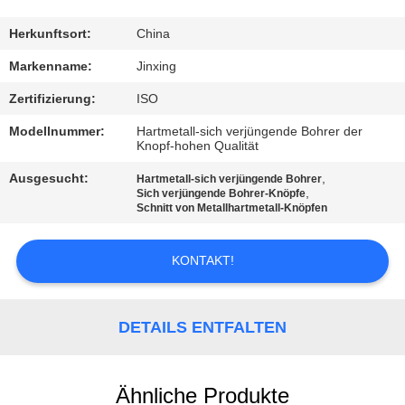
SIE
MIT
Herkunftsort:
China
UNS
Markenname:
Jinxing
IN
Zertifizierung:
ISO
VERBINDUNG
Modellnummer:
Hartmetall-sich verjüngende Bohrer der
Knopf-hohen Qualität
NACHRICHTEN
Ausgesucht:
,
Hartmetall-sich verjüngende Bohrer
,
Sich verjüngende Bohrer-Knöpfe
Schnitt von Metallhartmetall-Knöpfen
FÄLLE
KONTAKT!
FORDERN
SIE
DETAILS ENTFALTEN
EIN
ZITAT
Ähnliche Produkte