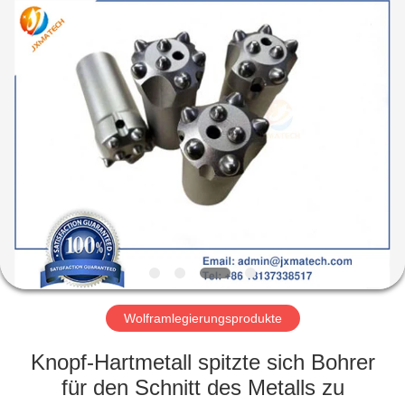
LTD.
All
Rights
Reserved.
Developed
by
ECER
HAUS
PRODUKTE
ÜBER
UNS
FABRIK-
AUSFLUG
Wolframlegierungsprodukte
Knopf-Hartmetall spitzte sich Bohrer
TRETEN
für den Schnitt des Metalls zu