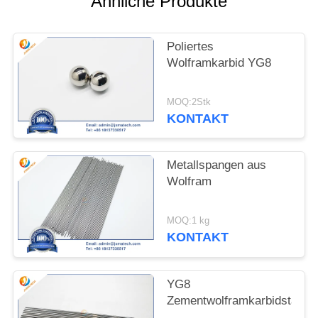
Ähnliche Produkte
SITEMAP
Poliertes
Wolframkarbid YG8
PRIVACY
POLICY
MOQ:2Stk
KONTAKT
Metallspangen aus
Wolfram
MOQ:1 kg
KONTAKT
YG8
Zementwolframkarbidstange