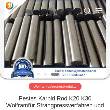
CO
LTD.
All
Rights
Reserved.
Developed
by
ECER
HAUS
PRODUKTE
ÜBER
UNS
FABRIK-
AUSFLUG
Wolframlegierungsprodukte
Festes Karbid Rod K20 K30
TRETEN
Wolframfür Strangpressverfahren und