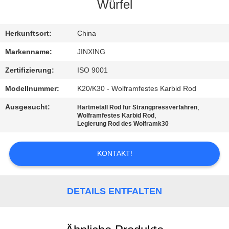
SIE
Würfel
MIT
Herkunftsort:
China
UNS
IN
Markenname:
JINXING
VERBINDUNG
Zertifizierung:
ISO 9001
Modellnummer:
K20/K30 - Wolframfestes Karbid Rod
NACHRICHTEN
Ausgesucht:
,
Hartmetall Rod für Strangpressverfahren
,
Wolframfestes Karbid Rod
Legierung Rod des Wolframk30
FÄLLE
KONTAKT!
FORDERN
SIE
DETAILS ENTFALTEN
EIN
ZITAT