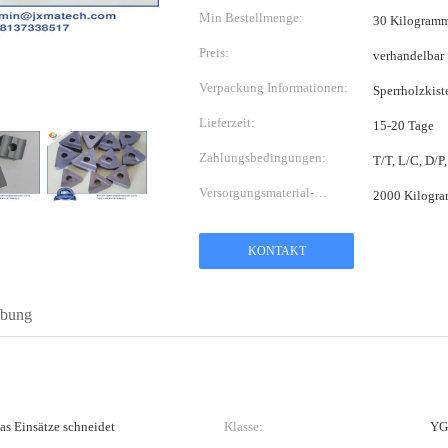
Min Bestellmenge:
30 Kilogram
Preis:
verhandelbar
Verpackung Informationen:
Sperrholzkist
Lieferzeit:
15-20 Tage
Zahlungsbedingungen:
T/T, L/C, D/
Versorgungsmaterial-
2000 Kilogr
Fähigkeit:
KONTAKT
ibung
das Einsätze schneidet
Klasse:
YG