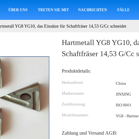
ÜBER UNS
TRETEN SIE MIT UNS IN VERBINDUNG
NACHRICHTEN
FÄLLE
rtmetall YG8 YG10, das Einsätze für Schaftfräser 14,53 G/Cc schneidet
Hartmetall YG8 YG10, da
Schaftfräser 14,53 G/Cc 
Produktdetails:
Herkunftsort:
China
Markenname:
JINXING
Zertifizierung:
ISO 9001
Modellnummer:
YG8 - Hartmet
Zahlung und Versand AGB: