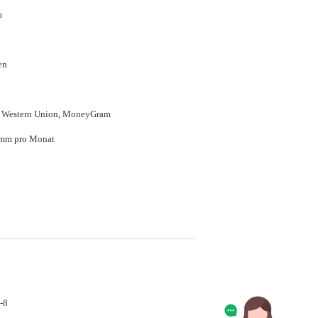
m
en
P, Western Union, MoneyGram
amm pro Monat
-8