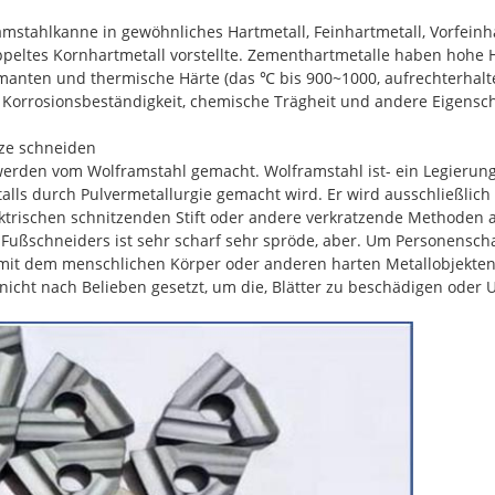
stahlkanne in gewöhnliches Hartmetall, Feinhartmetall, Vorfeinha
ppeltes Kornhartmetall vorstellte. Zementhartmetalle haben hohe 
amanten und thermische Härte (das ℃ bis 900~1000, aufrechterhalt
Korrosionsbeständigkeit, chemische Trägheit und andere Eigenscha
ze schneiden
 werden vom Wolframstahl gemacht. Wolframstahl ist- ein Legierung
lls durch Pulvermetallurgie gemacht wird. Er wird ausschließlich
ktrischen schnitzenden Stift oder andere verkratzende Methoden 
 Fußschneiders ist sehr scharf sehr spröde, aber. Um Personensch
 mit dem menschlichen Körper oder anderen harten Metallobjekten.
cht nach Belieben gesetzt, um die, Blätter zu beschädigen oder 