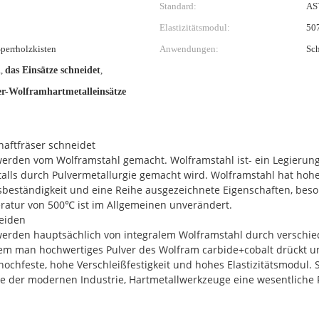
Standard:
AS
Elastizitätsmodul:
50
perrholzkisten
Anwendungen:
Sch
l
,
das Einsätze schneidet
,
er-Wolframhartmetalleinsätze
haftfräser schneidet
 werden vom Wolframstahl gemacht. Wolframstahl ist- ein Legierung
lls durch Pulvermetallurgie gemacht wird. Wolframstahl hat hohe H
nsbeständigkeit und eine Reihe ausgezeichnete Eigenschaften, bes
peratur von 500℃ ist im Allgemeinen unverändert.
neiden
 werden hauptsächlich von integralem Wolframstahl durch verschi
ndem man hochwertiges Pulver des Wolfram carbide+cobalt drückt 
hochfeste, hohe Verschleißfestigkeit und hohes Elastizitätsmodul. 
ne der modernen Industrie, Hartmetallwerkzeuge eine wesentliche R