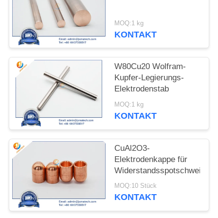
SITEMAP
MOQ:1 kg
KONTAKT
PRIVACY
POLICY
W80Cu20 Wolfram-
Kupfer-Legierungs-
Elektrodenstab
MOQ:1 kg
KONTAKT
CuAl2O3-
Elektrodenkappe für
Widerstandsspotschweißen
MOQ:10 Stück
KONTAKT