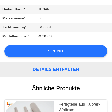
SIE
MIT
Herkunftsort:
HENAN
UNS
Markenname:
JX
IN
Zertifizierung:
ISO9001
VERBINDUNG
Modellnummer:
W70Cu30
NACHRICHTEN
KONTAKT!
FÄLLE
DETAILS ENTFALTEN
FORDERN
Ähnliche Produkte
SIE
EIN
Fertigteile aus Kupfer-
ZITAT
Wolfram