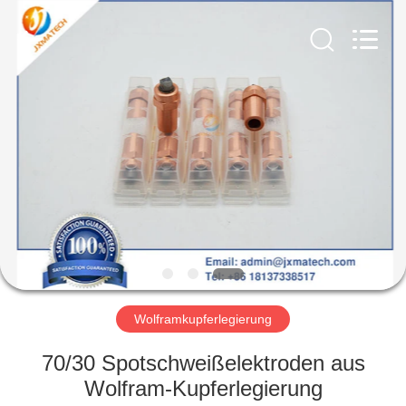
CO
LTD.
All
Rights
Reserved.
Developed
by
ECER
HAUS
PRODUKTE
ÜBER
UNS
FABRIK-
AUSFLUG
Wolframkupferlegierung
70/30 Spotschweißelektroden aus
TRETEN
Wolfram-Kupferlegierung