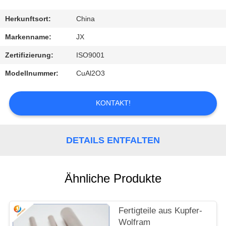
SIE
MIT
Herkunftsort:
China
UNS
Markenname:
JX
IN
Zertifizierung:
ISO9001
VERBINDUNG
Modellnummer:
CuAl2O3
NACHRICHTEN
KONTAKT!
FÄLLE
DETAILS ENTFALTEN
FORDERN
Ähnliche Produkte
SIE
EIN
Fertigteile aus Kupfer-
ZITAT
Wolfram