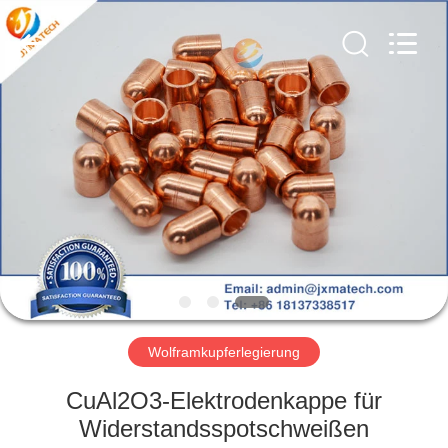
LTD.
All
Rights
Reserved.
Developed
by
ECER
HAUS
PRODUKTE
ÜBER
UNS
FABRIK-
AUSFLUG
Wolframkupferlegierung
CuAl2O3-Elektrodenkappe für
TRETEN
Widerstandsspotschweißen