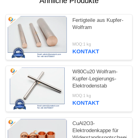
Ähnliche Produkte
SITEMAP
Fertigteile aus Kupfer-
Wolfram
PRIVACY
POLICY
MOQ:1 kg
KONTAKT
W80Cu20 Wolfram-
Kupfer-Legierungs-
Elektrodenstab
MOQ:1 kg
KONTAKT
CuAl2O3-
Elektrodenkappe für
Widerstandsspotschweißen