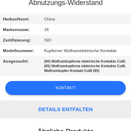
SIE
Abnutzungs-Widerstand
MIT
Herkunftsort:
China
UNS
IN
Markenname:
JX
VERBINDUNG
Zertifizierung:
ISO
Modellnummer:
Kupferner Wolframelektrische Kontakte
NACHRICHTEN
Ausgesucht:
,
(90) Wolframkupferne elektrische Kontakte CuW
,
(85) Wolframkupferne elektrische Kontakte CuW
Wolframkupfer-Kontakt CuW (85)
FÄLLE
KONTAKT!
FORDERN
SIE
DETAILS ENTFALTEN
EIN
ZITAT