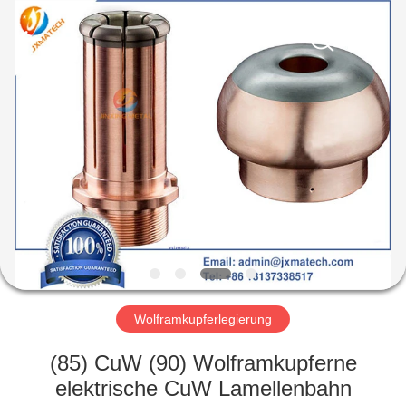
LTD.
All
Rights
Reserved.
Developed
by
ECER
HAUS
PRODUKTE
ÜBER
UNS
FABRIK-
AUSFLUG
Wolframkupferlegierung
(85) CuW (90) Wolframkupferne
TRETEN
elektrische CuW Lamellenbahn